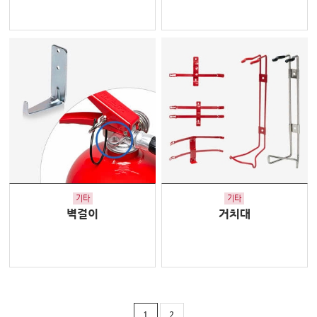
기타
기타
벽걸이
거치대
1
2