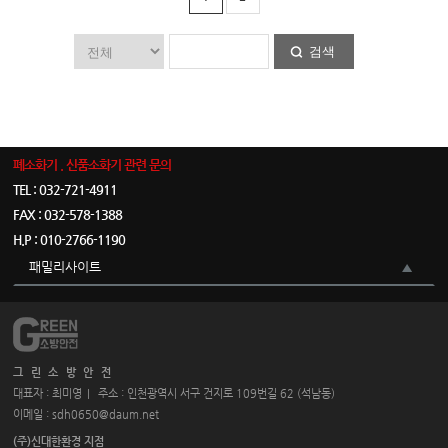
검색
폐소화기 . 신품소화기 관련 문의
TEL : 032-721-4911
FAX : 032-578-1388
H.P : 010-2766-1190
패밀리사이트
그린소방안전
대표자 : 최미영
주소 : 인천광역시 서구 건지로 109번길 62 (석남동)
이메일 : sdh0650@daum.net
(주)신대한환경 지점